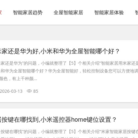
家
智能家居趋势
全屋智能家居
智能家居体验
米家还是华为好,小米和华为全屋智能哪个好？
米家还是华为”的问题，小编就整理了【5】个相关介绍“智能家居用米家还
米和华为全屋智能哪个好？华为全屋智能好，轻松控制设备您可以方便地
色，有上千种颜...
2026-03-13
85
按键在哪找到,小米遥控器home键位设置？
居按键在哪找”的问题，小编就整理了【5】个相关介绍“米家智能家居按键