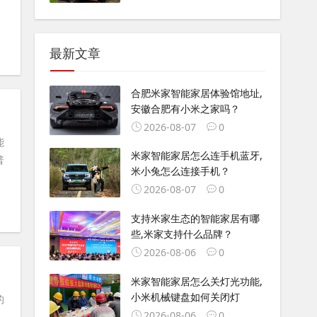
最新文章
合肥米家智能家居体验馆地址,
安徽合肥有小米之家吗？
2026-08-07
0
能
米家智能家居怎么连手机蓝牙,
普
米小兔怎么连接手机？
2026-08-07
0
支持米家生态的智能家居有哪
些,米家支持什么品牌？
2026-08-06
0
米家智能家居怎么关灯光功能,
小米机械键盘如何关闭灯
的
2026-08-06
0