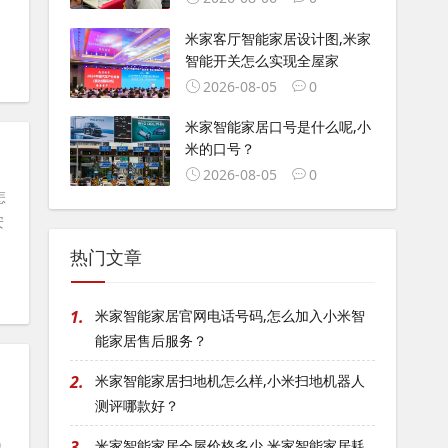
米家客厅智能家居设计图,米家
智能开关怎么实现全屋家
2026-08-05
0
米家智能家居口号是什么呢,小
米的口号？
？
2026-08-05
0
怎
安
热门文章
1.
米家智能家居官网电话号码,怎么加入小米智
能家居售后服务？
？
2.
米家智能家居扫地机怎么样,小米扫地机器人
测评哪款好？
遇
3.
米家智能家居全屋价格多少,米家智能家居耗