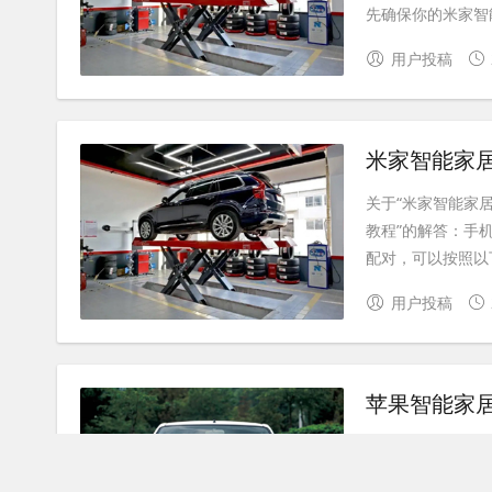
先确保你的米家智能
用户投稿
米家智能家
关于“米家智能家
教程”的解答：手
配对，可以按照以下
用户投稿
苹果智能家居
关于“苹果生态用
家居”的解答：米家