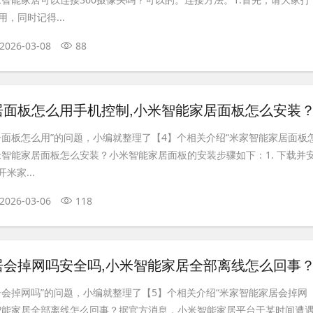
，同时记得...
2026-03-08
88
居面板怎么用手机控制,小米智能家居面板怎么安装
居面板怎么用”的问题，小编就整理了【4】个相关介绍“米家智能家居面板
米智能家居面板怎么安装？小米智能家居面板的安装步骤如下：1. 下载并
开米家...
2026-03-06
118
居会掉网吗安全吗,小米智能家居全部离线怎么回事
居会掉网吗”的问题，小编就整理了【5】个相关介绍“米家智能家居会掉网
智能家居全部离线怎么回事？据官方消息，小米智能家居平台于某时间遭