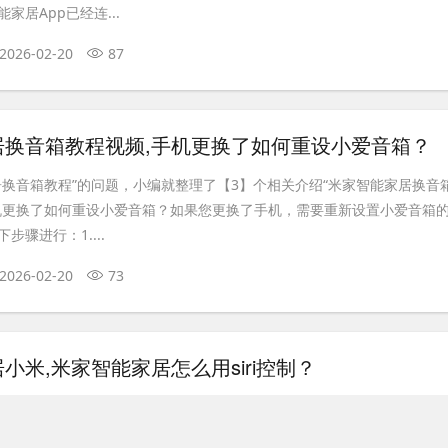
家居App已经连...
2026-02-20
87
居换音箱教程视频,手机更换了如何重设小爱音箱？
居换音箱教程”的问题，小编就整理了【3】个相关介绍“米家智能家居换音
机更换了如何重设小爱音箱？如果您更换了手机，需要重新设置小爱音箱
步骤进行：1....
2026-02-20
73
小米,米家智能家居怎么用siri控制？
米家智能家居”的问题，小编就整理了【3】个相关介绍“苹果生态用米家智
智能家居怎么用siri控制？要通过Siri控制米家智能家居设备，您可以按