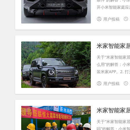
开小米智能家庭应用
用户投稿
米家智能家
关于“米家智能家
么用”的解答：小
装米家APP。2. 打
用户投稿
米家智能家
关于“米家智能家
吗”的解答：小米