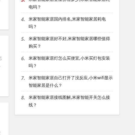
电吗？
4.
米家智能家居国内排名,米家智能家居耗电
吗？
5.
米家智能家居好不好,米家智能家居哪些值得
购买？
怎
6.
米家智能家居灯怎么买便宜,小米买灯包安装
具
吗？
7.
米家智能家居自己打开了没反应,小米wifi显示
智能家居是什么？
8.
米家智能家居接线图解,米家智能开关怎么接
线？
便