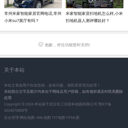
常州米家智能家居官网电话,常州
米家智能家居扫地机怎么样,小米
小米su7展厅有吗？
扫地机器人测评哪款好？
抱歉，评论功能暂时关闭!
关于本站
本站文章由用户自发投稿，如有问题，请联系管理员处理！
本站部分文字及图片均来自于网络及用户投稿，如有侵权请及时联系删除
处理
Copyright © 2024 本站基于
武汉长江光彩科创园有限公司
鄂ICP备
2024070889号
后台管理
网站地图:
XML地图
TXT地图
HTML图