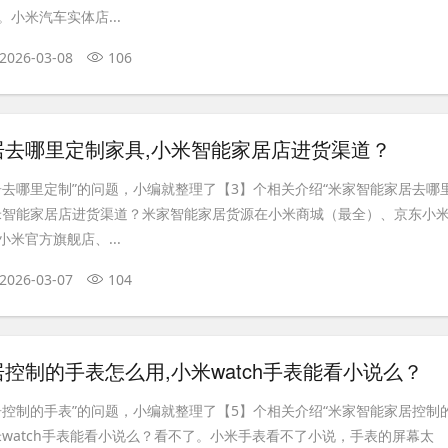
小米汽车实体店...
2026-03-08
106
居去哪里定制家具,小米智能家居店进货渠道？
居去哪里定制”的问题，小编就整理了【3】个相关介绍“米家智能家居去哪
米智能家居店进货渠道？米家智能家居货源在小米商城（最全）、京东小
米官方旗舰店、...
2026-03-07
104
控制的手表怎么用,小米watch手表能看小说么？
居控制的手表”的问题，小编就整理了【5】个相关介绍“米家智能家居控制
米watch手表能看小说么？看不了。小米手表看不了小说，手表的屏幕太