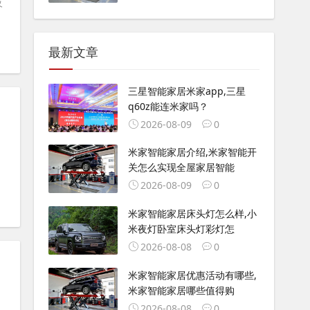
夜
最新文章
三星智能家居米家app,三星
q60z能连米家吗？
2026-08-09
0
米家智能家居介绍,米家智能开
：
关怎么实现全屋家居智能
2026-08-09
0
米家智能家居床头灯怎么样,小
米夜灯卧室床头灯彩灯怎
2026-08-08
0
米家智能家居优惠活动有哪些,
米家智能家居哪些值得购
2026-08-08
0