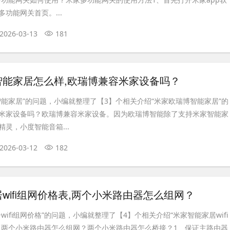
功能网关首页。...
2026-03-13
181
智能家居怎么样,欧瑞博兼容米家设备吗？
智能家居”的问题，小编就整理了【3】个相关介绍“米家欧瑞博智能家居”的
米家设备吗？欧瑞博兼容米家设备。因为欧瑞博智能除了支持米家智能家
灵，小度智能音箱...
2026-03-12
182
wifi组网价格表,两个小米路由器怎么组网？
wifi组网价格”的问题，小编就整理了【4】个相关介绍“米家智能家居wifi
：两个小米路由器怎么组网？两个小米路由器怎么桥接？1、保证主路由器