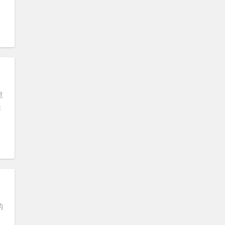
里
米
的