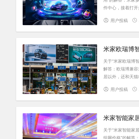
件中心，接着打开多
用户投稿
米家欧瑞博
关于“米家欧瑞博
解答：欧瑞博兼容
居以外，还和天猫精
用户投稿
米家智能家居
关于“米家智能家居
组网价格”的解答