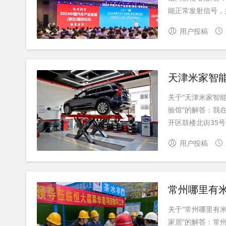
能正常发射信号，并
用户投稿
关于“天津米家智
验馆”的解答：我
开区鼓楼北街35号万
用户投稿
常州哪里有
关于“常州哪里有
家居”的解答：常