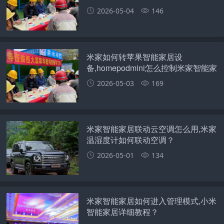
2026-05-04
146
米家如何转苹果智能家居设
备,homepodmini怎么控制米家智能家
居？
2026-05-03
169
米家智能家居联动云空调怎么用,米家
温湿度计如何联动空调？
2026-05-01
134
米家智能家居如何进入管理模式,小米
智能家居详细教程？