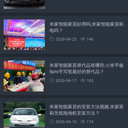
米家智能家居好用吗,米家智能家居耗
电吗？
2026-04-23
146
米家智能家居替代品有哪些,小米平板
5pro手写笔最好的替代品？
2026-04-17
163
米家智能家居的安装方法视频,米家双
刷无线拖地机安装方法？
2026-04-16
174