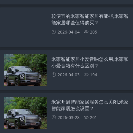
较便宜的米家智能家居有哪些,米家智
能家居哪些值得购买？
2026-04-04
205
米家智能家居小爱音响怎么用,米家和
小爱音箱有什么区别？
2026-04-03
194
米家开启智能家居服务怎么关闭,米家
智能家居怎么设置？
2026-03-28
201