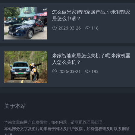
怎么做米家智能家居产品,小米智能家
居怎么申请？
2026-03-26
118
米家智能家居怎么关机了呢,米家机器
人怎么关机？
2026-03-21
193
关于本站
本站文章由用户自发投稿，如有问题，请联系管理员处理！
本站部分文字及图片均来自于网络及用户投稿，如有侵权请及时联系删除