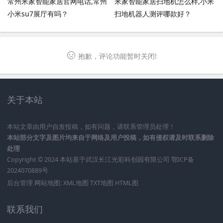
常州米家智能家居官网电话,常州
米家智能家居扫地机怎么样,小米
小米su7展厅有吗？
扫地机器人测评哪款好？
抱歉，评论功能暂时关闭!
关于本站
本站文章由用户自发投稿，如有问题，请联系管理员处理！
本站部分文字及图片均来自于网络及用户投稿，如有侵权请及时联系删除
处理
Copyright © 2024 本站基于
武汉长江光彩科创园有限公司
鄂ICP备
2024070889号
后台管理
网站地图:
XML地图
TXT地图
HTML图
联系我们