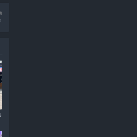
篇
？
具