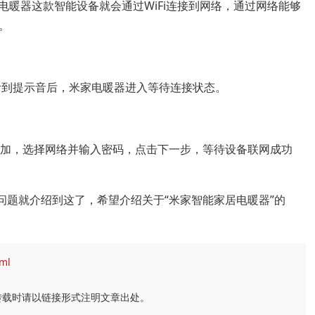
米电暖器这款智能设备就会通过WiFi连接到网络，通过网络能够
。
，听到提示音后，米家电暖器进入等待连接状态。
动添加，选择网络并输入密码，点击下一步，等待设备联网成功
问题就介绍到这了，希望介绍关于“米家智能家居电暖器”的
tml
转载时请以链接形式注明文章出处。