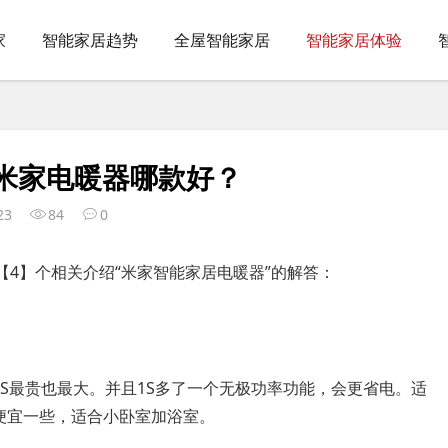
家
智能家居趋势
全屋智能家居
智能家居体验
米家电暖器哪款好？
23
84
0
【4】个相关介绍“米家智能家居电暖器”的解答：
S最贵也最大。并且1S多了一个无极功率功能，会更省电。适
便宜一些，适合小卧室加浴室。