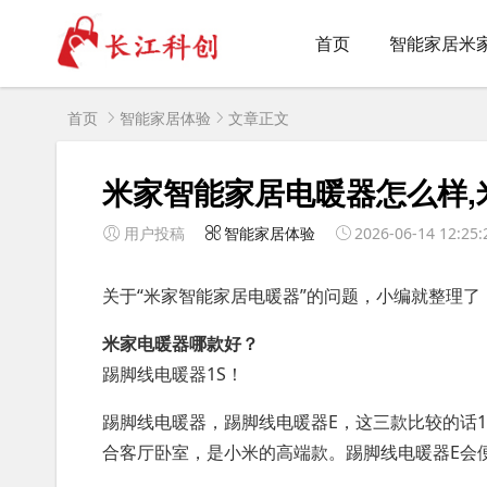
首页
智能家居米
首页
智能家居体验
文章正文
米家智能家居电暖器怎么样,
用户投稿
智能家居体验
2026-06-14 12:25:
关于“米家智能家居电暖器”的问题，小编就整理了
米家电暖器哪款好？
踢脚线电暖器1S！
踢脚线电暖器，踢脚线电暖器E，这三款比较的话1
合客厅卧室，是小米的高端款。踢脚线电暖器E会