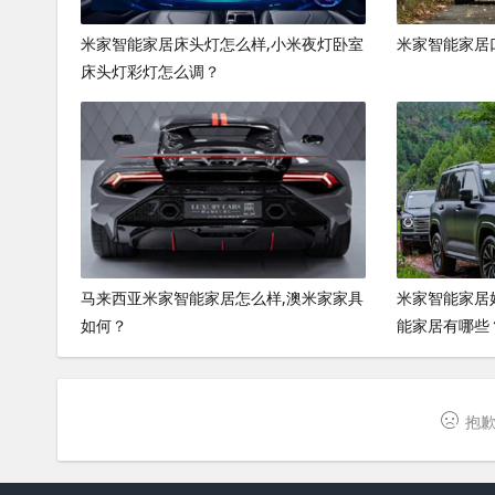
米家智能家居床头灯怎么样,小米夜灯卧室
米家智能家居
床头灯彩灯怎么调？
马来西亚米家智能家居怎么样,澳米家家具
米家智能家居
如何？
能家居有哪些
抱歉