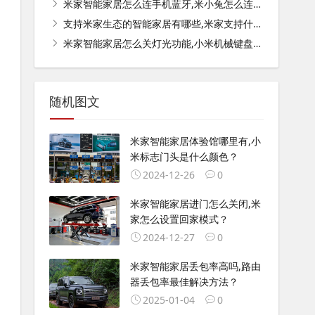
米家智能家居怎么连手机蓝牙,米小兔怎么连接手机？
支持米家生态的智能家居有哪些,米家支持什么品牌？
米家智能家居怎么关灯光功能,小米机械键盘如何关闭灯光？
随机图文
米家智能家居体验馆哪里有,小
米标志门头是什么颜色？
2024-12-26
0
米家智能家居进门怎么关闭,米
家怎么设置回家模式？
2024-12-27
0
米家智能家居丢包率高吗,路由
器丢包率最佳解决方法？
2025-01-04
0