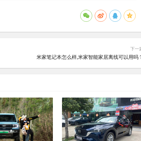
下一
米家笔记本怎么样,米家智能家居离线可以用吗