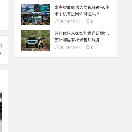
米家智能家居入网视频教程,小
米手机有进网许可证吗？
2024-12-15
0
苏州体验米家智能家居店地址,
苏州哪里有小米售后服务
篇
2024-12-16
0
？