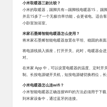
小米取暖器三款比较？
小米的取暖器，踢脚共有---踢脚线电暖器1S， 
并且1S多了一个无极功率功能，会更省电。适合
小卧室加浴室。
米家石墨烯智能电暖器怎么使用？
将米家石墨烯智能电暖器放置在平坦、稳固的表面
将电源线插入插座，打开开关。此时，电暖器会进入
对。
在米家 App 中，可以设置电暖器的温度、定时
制。长按电源键开关机，短按电源键切换档位，长
小米电暖器怎么连wifi？
小米智能电暖器正确连接WiFi的方法必须用于下载
到米家设备中，通过蓝牙的连接。