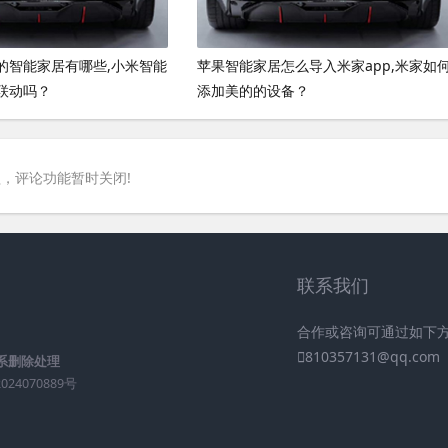
的智能家居有哪些,小米智能
苹果智能家居怎么导入米家app,米家如
联动吗？
添加美的的设备？
，评论功能暂时关闭!
联系我们
合作或咨询可通过如下
810357131@qq.com
系删除处理
024070889号