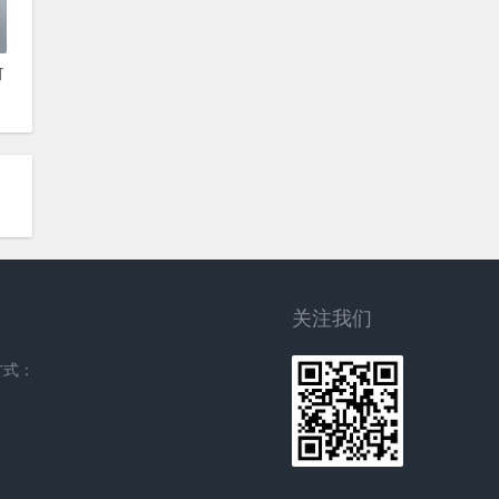
何
关注我们
方式：