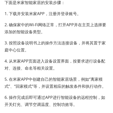
下面是米家智能家居的安装步骤：
1. 下载并安装米家APP，注册并登录账号。
2. 确保家中的Wi-Fi网络正常，打开APP并在主页上选择要
添加的智能设备类型。
3. 按照设备说明书上的操作方法连接设备，并将其置于家
庭中心位置。
4. 从米家APP页面进入设备设置界面，按要求进行设备配
对、连接、命名等相关设置。
5. 在米家APP中创建自己的智能家居场景，例如“离家模
式”、“回家模式”等，并设置相应的触发条件和执行动作。
6. 操作完成后即可通过APP进行智能设备的远程控制，如
开关灯光、调节空调温度、控制功效等。