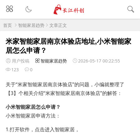
首页
智能家居趋势
文章正文
米家智能家居南京体验店地址,小米智能家
居怎么申请？
用户投稿
智能家居趋势
2026-05-17 00:22:55
123
0
关于“米家智能家居南京体验店”的问题，小编就整理了
【3】个相关介绍“米家智能家居南京体验店”的解答：
小米智能家居怎么申请？
小米智能家居申请方法：
1.打开软件，点击进入智能家居，