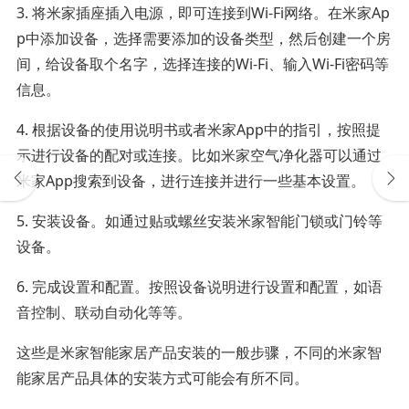
3. 将米家插座插入电源，即可连接到Wi-Fi网络。在米家Ap
p中添加设备，选择需要添加的设备类型，然后创建一个房
间，给设备取个名字，选择连接的Wi-Fi、输入Wi-Fi密码等
信息。
4. 根据设备的使用说明书或者米家App中的指引，按照提
示进行设备的配对或连接。比如米家空气净化器可以通过
米家App搜索到设备，进行连接并进行一些基本设置。
5. 安装设备。如通过贴或螺丝安装米家智能门锁或门铃等
设备。
6. 完成设置和配置。按照设备说明进行设置和配置，如语
音控制、联动自动化等等。
这些是米家智能家居产品安装的一般步骤，不同的米家智
能家居产品具体的安装方式可能会有所不同。