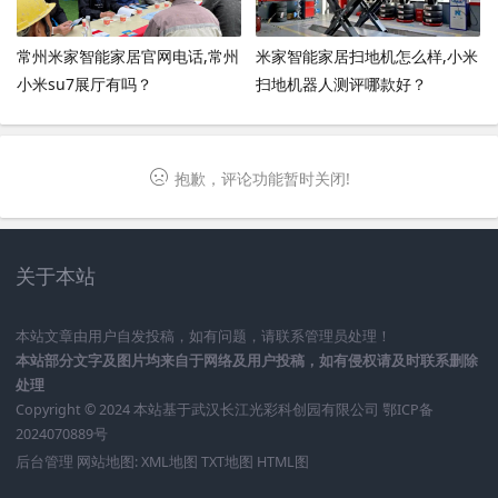
常州米家智能家居官网电话,常州
米家智能家居扫地机怎么样,小米
小米su7展厅有吗？
扫地机器人测评哪款好？
抱歉，评论功能暂时关闭!
关于本站
本站文章由用户自发投稿，如有问题，请联系管理员处理！
本站部分文字及图片均来自于网络及用户投稿，如有侵权请及时联系删除
处理
Copyright © 2024 本站基于
武汉长江光彩科创园有限公司
鄂ICP备
2024070889号
后台管理
网站地图:
XML地图
TXT地图
HTML图