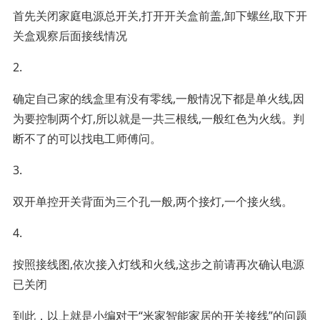
首先关闭家庭电源总开关,打开开关盒前盖,卸下螺丝,取下开
关盒观察后面接线情况
2.
确定自己家的线盒里有没有零线,一般情况下都是单火线,因
为要控制两个灯,所以就是一共三根线,一般红色为火线。判
断不了的可以找电工师傅问。
3.
双开单控开关背面为三个孔一般,两个接灯,一个接火线。
4.
按照接线图,依次接入灯线和火线,这步之前请再次确认电源
已关闭
到此，以上就是小编对于“米家智能家居的开关接线”的问题