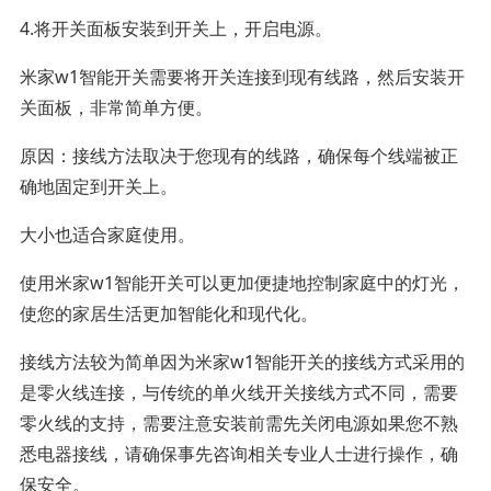
4.将开关面板安装到开关上，开启电源。
米家w1智能开关需要将开关连接到现有线路，然后安装开
关面板，非常简单方便。
原因：接线方法取决于您现有的线路，确保每个线端被正
确地固定到开关上。
大小也适合家庭使用。
使用米家w1智能开关可以更加便捷地控制家庭中的灯光，
使您的家居生活更加智能化和现代化。
接线方法较为简单因为米家w1智能开关的接线方式采用的
是零火线连接，与传统的单火线开关接线方式不同，需要
零火线的支持，需要注意安装前需先关闭电源如果您不熟
悉电器接线，请确保事先咨询相关专业人士进行操作，确
保安全。