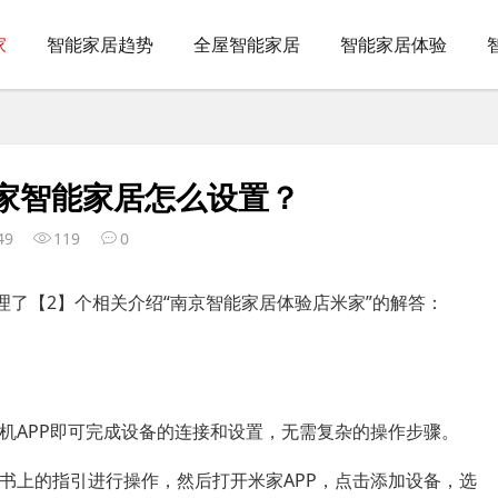
家
智能家居趋势
全屋智能家居
智能家居体验
家智能家居怎么设置？
49
119
0
理了【2】个相关介绍“南京智能家居体验店米家”的解答：
手机APP即可完成设备的连接和设置，无需复杂的操作步骤。
明书上的指引进行操作，然后打开米家APP，点击添加设备，选