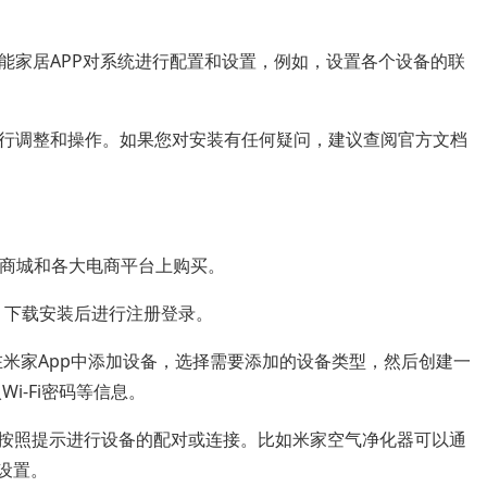
能家居APP对系统进行配置和设置，例如，设置各个设备的联
行调整和操作。如果您对安装有任何疑问，建议查阅官方文档
米商城和各大电商平台上购买。
d版，下载安装后进行注册登录。
络。在米家App中添加设备，选择需要添加的设备类型，然后创建一
i-Fi密码等信息。
引，按照提示进行设备的配对或连接。比如米家空气净化器可以通
设置。