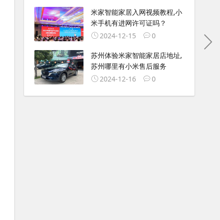
米家智能家居入网视频教程,小
米手机有进网许可证吗？
2024-12-15
0
苏州体验米家智能家居店地址,
苏州哪里有小米售后服务
2024-12-16
0