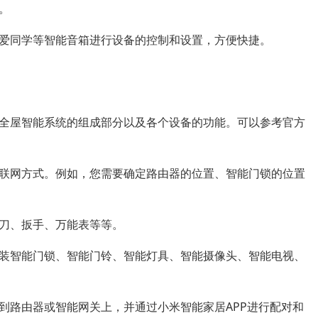
。
爱同学等智能音箱进行设备的控制和设置，方便快捷。
全屋智能系统的组成部分以及各个设备的功能。可以参考官方
联网方式。例如，您需要确定路由器的位置、智能门锁的位置
刀、扳手、万能表等等。
装智能门锁、智能门铃、智能灯具、智能摄像头、智能电视、
到路由器或智能网关上，并通过小米智能家居APP进行配对和