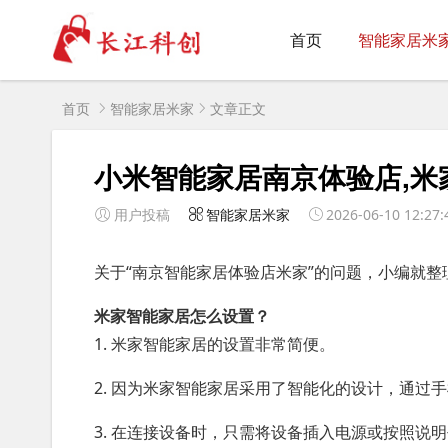
首页
智能家居米
首页
智能家居米家
文章正文
小米智能家居南京体验店,米
用户投稿
智能家居米家
2026-06-10 12:27:
关于“南京智能家居体验店米家”的问题，小编就整
米家智能家居怎么设置？
1. 米家智能家居的设置非常简便。
2. 因为米家智能家居采用了智能化的设计，通过
3. 在连接设备时，只需将设备插入电源或按照说