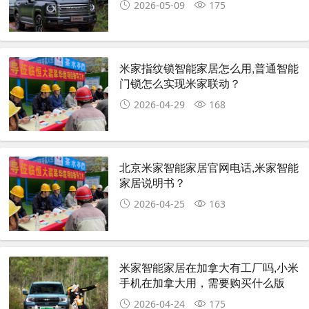
2026-05-09
175
米家指纹锁智能家居怎么用,普通智能
门锁怎么实现米家联动？
2026-04-29
168
北京米家智能家居官网电话,米家智能
家居说明书？
2026-04-25
163
米家智能家居在加拿大有工厂吗,小米
手机在加拿大用，需要购买什么版
本？
2026-04-24
175