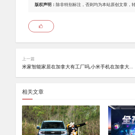
版权声明：
除非特别标注，否则均为本站原创文章，
上一篇
米家智能家居在加拿大有工厂吗,小米手机在加拿大用，需要购买什么版本？
相关文章