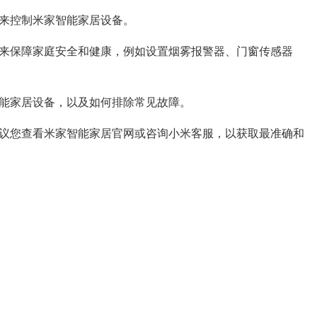
来控制米家智能家居设备。
来保障家庭安全和健康，例如设置烟雾报警器、门窗传感器
能家居设备，以及如何排除常见故障。
议您查看米家智能家居官网或咨询小米客服，以获取最准确和