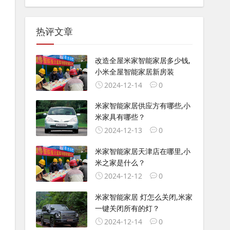
热评文章
改造全屋米家智能家居多少钱,
小米全屋智能家居新房装
2024-12-14
0
米家智能家居供应方有哪些,小
米家具有哪些？
2024-12-13
0
米家智能家居天津店在哪里,小
米之家是什么？
2024-12-12
0
米家智能家居 灯怎么关闭,米家
一键关闭所有的灯？
2024-12-14
0