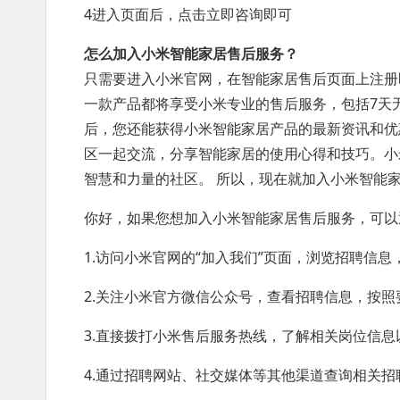
4进入页面后，点击立即咨询即可
怎么加入小米智能家居售后服务？
只需要进入小米官网，在智能家居售后页面上注册
一款产品都将享受小米专业的售后服务，包括7天
后，您还能获得小米智能家居产品的最新资讯和优
区一起交流，分享智能家居的使用心得和技巧。小
智慧和力量的社区。 所以，现在就加入小米智能
你好，如果您想加入小米智能家居售后服务，可以
1.访问小米官网的“加入我们”页面，浏览招聘信
2.关注小米官方微信公众号，查看招聘信息，按
3.直接拨打小米售后服务热线，了解相关岗位信息
4.通过招聘网站、社交媒体等其他渠道查询相关