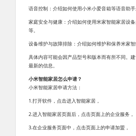
语音控制：介绍如何使用小米小爱音箱等语音助手
家庭安全与健康：介绍如何使用米家智能家居设备
等。
设备维护与故障排除：介绍如何维护和保养米家智
具体内容可能会因产品型号和版本而有所不同。建
最新的信息。
小米智能家居怎么申请？
小米智能家居申请方法：
1.打开软件，点击进入智能家居，
2.进入智能家居页面后，点击页面上的企业服务，
3.在企业服务页面中，点击页面上的申请加盟，