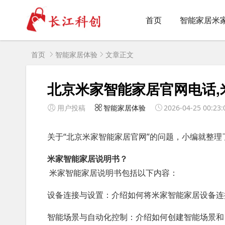
首页
智能家居米
首页
智能家居体验
文章正文
北京米家智能家居官网电话,
用户投稿
智能家居体验
2026-04-25 00:23:
关于“北京米家智能家居官网”的问题，小编就整理
米家智能家居说明书？
米家智能家居说明书包括以下内容：
设备连接与设置：介绍如何将米家智能家居设备连
智能场景与自动化控制：介绍如何创建智能场景和