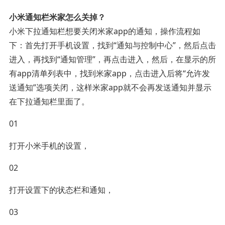
小米通知栏米家怎么关掉？
小米下拉通知栏想要关闭米家app的通知，操作流程如
下：首先打开手机设置，找到“通知与控制中心”，然后点击
进入，再找到“通知管理”，再点击进入，然后，在显示的所
有app清单列表中，找到米家app，点击进入后将“允许发
送通知”选项关闭，这样米家app就不会再发送通知并显示
在下拉通知栏里面了。
01
打开小米手机的设置，
02
打开设置下的状态栏和通知，
03