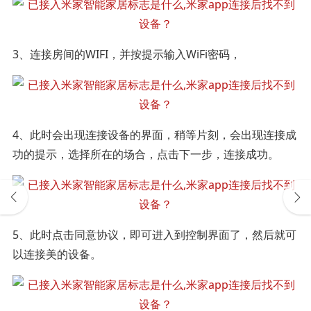
3、连接房间的WIFI，并按提示输入WiFi密码，
4、此时会出现连接设备的界面，稍等片刻，会出现连接成
功的提示，选择所在的场合，点击下一步，连接成功。
5、此时点击同意协议，即可进入到控制界面了，然后就可
以连接美的设备。