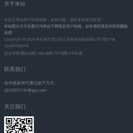
关于本站
本站文章由用户自发投稿，如有问题，请联系管理员处理！
本站部分文字及图片均来自于网络及用户投稿，如有侵权请及时联系删除
处理
Copyright © 2024 本站基于
武汉长江光彩科创园有限公司
鄂ICP备
2024070889号
后台管理
网站地图:
XML地图
TXT地图
HTML图
联系我们
合作或咨询可通过如下方式：
810357131@qq.com
关注我们