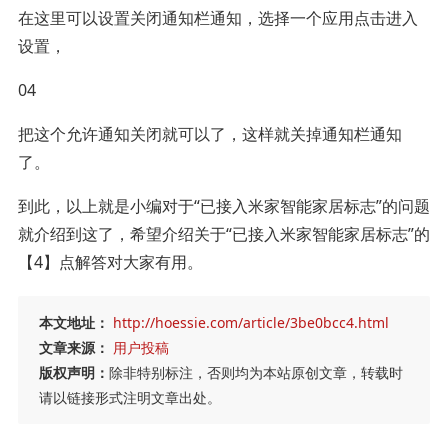
在这里可以设置关闭通知栏通知，选择一个应用点击进入
设置，
04
把这个允许通知关闭就可以了，这样就关掉通知栏通知
了。
到此，以上就是小编对于“已接入米家智能家居标志”的问题
就介绍到这了，希望介绍关于“已接入米家智能家居标志”的
【4】点解答对大家有用。
本文地址：
http://hoessie.com/article/3be0bcc4.html
文章来源：
用户投稿
版权声明：
除非特别标注，否则均为本站原创文章，转载时
请以链接形式注明文章出处。