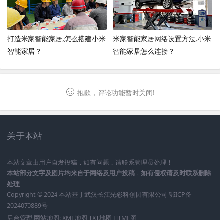
打造米家智能家居,怎么搭建小米
米家智能家居网络设置方法,小米
智能家居？
智能家居怎么连接？
抱歉，评论功能暂时关闭!
关于本站
本站文章由用户自发投稿，如有问题，请联系管理员处理！
本站部分文字及图片均来自于网络及用户投稿，如有侵权请及时联系删除
处理
Copyright © 2024 本站基于
武汉长江光彩科创园有限公司
鄂ICP备
2024070889号
后台管理
网站地图:
XML地图
TXT地图
HTML图